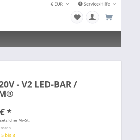
Service/Hilfe
20V - V2 LED-BAR /
AM®
€ *
esetzlicher MwSt.
kosten
 5 bis 8