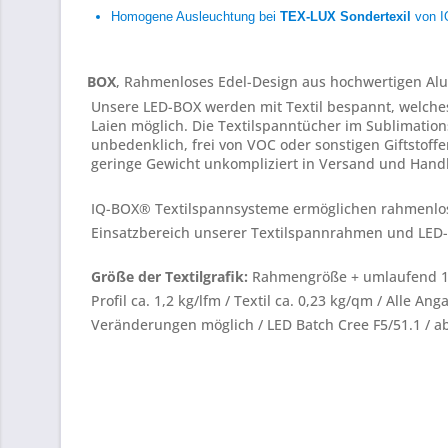
Homogene Ausleuchtung bei
TEX-LUX Sondertexil
von 
BOX
, Rahmenloses Edel-Design aus hochwertigen Al
Unsere LED-BOX werden mit Textil bespannt, welches
Laien möglich. Die Textilspanntücher im Sublimation
unbedenklich, frei von VOC oder sonstigen Giftstof
geringe Gewicht unkompliziert in Versand und Handl
IQ-BOX® Textilspannsysteme ermöglichen rahmenlos
Einsatzbereich unserer Textilspannrahmen und LED-B
Größe der Textilgrafik:
Rahmengröße + umlaufend 1c
Profil ca. 1,2 kg/lfm / Textil ca. 0,23 kg/qm / All
Veränderungen möglich / LED Batch Cree F5/51.1 / ab