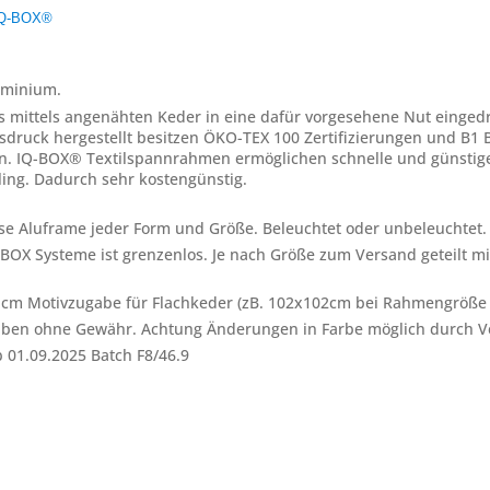
IQ-BOX®
uminium.
 mittels angenähten Keder in eine dafür vorgesehene Nut eingedrü
sdruck hergestellt besitzen ÖKO-TEX 100 Zertifizierungen und B1 B
fen. IQ-BOX® Textilspannrahmen ermöglichen schnelle und günstig
ing. Dadurch sehr kostengünstig.
e Aluframe jeder Form und Größe. Beleuchtet oder unbeleuchtet
OX Systeme ist grenzenlos. Je nach Größe zum Versand geteilt mit
m Motivzugabe für Flachkeder (zB. 102x102cm bei Rahmengröß
e Angaben ohne Gewähr. Achtung Änderungen in Farbe möglich durch V
 01.09.2025 Batch F8/46.9