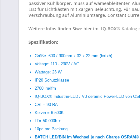
passiver Kühlkörper, muss auf wämeableitenten Alum
LED für Lichtkästen mit Zargen Beleuchtung. Für Ba
Verschraubung auf Aluminiumzarge. Constant Current
Weitere Infos finden Siwe hier im
IQ-BOX®
Katalog
o
Spezifikation:
Größe: 600 / 900mm x 32 x 22 mm (bxtxh)
Voltage: 110 - 230V / AC
Wattage: 23 W
IP20 Schutzklasse
2700 lm/lfm
IQ-BOX® Industrie-LED / V3 ceramic Power-LED von 
CRI = 90 RA
Kelvin = 6.500K
LT= 50.000h +
10pc pro Packung
BATCH LED/BIN im Wechsel je nach Charge OSRAM® 