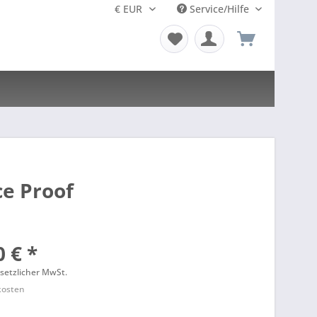
Service/Hilfe
ce Proof
 € *
esetzlicher MwSt.
kosten